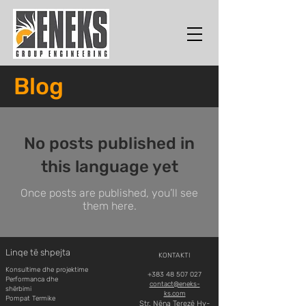
Blog
No posts published in
this language yet
Once posts are published, you’ll see
them here.
Linqe të shpejta
KONTAKTI
Konsultime dhe projektime
+383 48 507 027
Performanca dhe
contact@eneks-
shërbimi
ks.com
Pompat Termike
Str. Nëna Terezë Hy-