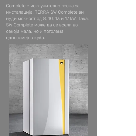
Complete е исклучително лесна за
инсталација. TERRA SW Complete ви
нуди моќност од 8, 10, 13 и 17 kW. Така,
SW Complete може да се всели во
секоја мала, но и поголема
едносемејна куќа.