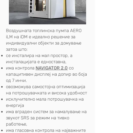
Воздушната топлинска пумпа AERO
iLM на iDM е идеално решение за
индивидуални објекти за домување
затоа што:
се инсталира на мал простор, а
инсталацијата е едноставна,
има контрола
NAVIGATOR 2.0
со
капацитивен дисплеј на допир во боја
од 7 инчи.
овозможува самостојна оптимизација
на потрошувачката и висока удобност
исклучително мала потрошувачка на
енергија
има вграден систем за намалување на
звукот SRS за режим на тивко
работење,
има гласовна контрола на најважните