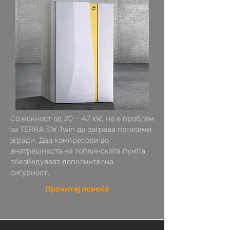
Со моќност од 20 – 42 kW, не е проблем
за TERRA SW Twin да загрева поголеми
згради. Два компресори во
внатрешноста на топлинската пумпа
обезбедуваат дополнителна
сигурност.
Прочитај повеќе