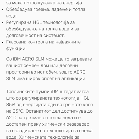
за мала потрошувачка на енергија
Обезбедува греење, ладење и топла
вода
Регулирана HGL технологија за
обезбедување на топла вода и за
долговечност на системот,
Гласовна контрола на најважните
функции.
Со iDM AERO SLM може да го загревате
вашиот семеен дом или деловни
простории во ист обем, зошто AERO
SLM има широк опсег на апликации.
Топлинските пумпи iDM штедат затоа
што со регулираната технологија HGL,
85% од енергијата оди во грејното коло
на 35°C. Останатиот дел достигнува до
62°C за третман со топла вода и е
достапен преку хигиенски резервоар
за складирање со технологија за свежа
вода. Хигиенската технологија за