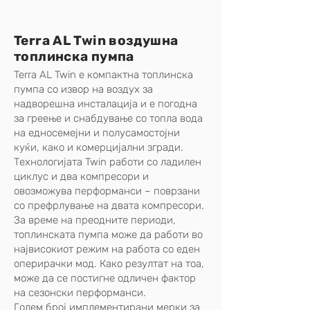
Terra AL Twin воздушна
топлинска пумпа
Terra AL Twin е компактна топлинска
пумпа со извор на воздух за
надворешна инсталација и е погодна
за греење и снабдување со топла вода
на едносемејни и полусамостојни
куќи, како и комерцијални згради.
Технологијата Twin работи со ладилен
циклус и два компресори и
овозможува перформанси – поврзани
со префрлување на двата компресори.
За време на преодните периоди,
топлинската пумпа може да работи во
највисокиот режим на работа со еден
оперирачки мод. Како резултат на тоа,
може да се постигне одличен фактор
на сезонски перформанси.
Голем број имплементирани мерки за