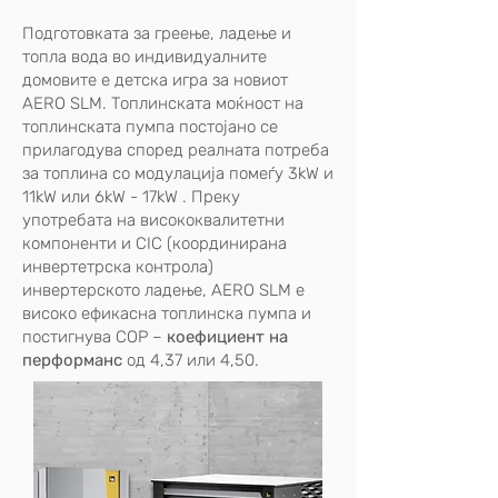
Подготовката за греење, ладење и
топла вода во индивидуалните
домовите е детска игра за новиот
AERO SLM. Топлинската моќност на
топлинската пумпа постојано се
прилагодува според реалната потреба
за топлина со модулација помеѓу 3kW и
11kW или 6kW - 17kW . Преку
употребата на висококвалитетни
компоненти и CIC (координирана
инвертетрска контрола)
инвертерското ладење, AERO SLM е
високо ефикасна топлинска пумпа и
постигнува COP –
коефициент на
перформанс
од 4,37 или 4,50.