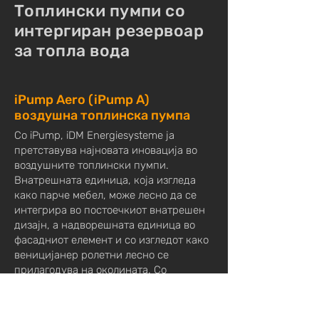
Топлински пумпи со
интергиран резервоар
за топла вода
iPump Aero (iPump A)
воздушна топлинска пумпа
Со iPump, iDM Energiesysteme ја
претставува најновата иновација во
воздушните топлински пумпи.
Внатрешната единица, која изгледа
како парче мебел, може лесно да се
интегрира во постоечкиот внатрешен
дизајн, а надворешната единица во
фасадниот елемент и со изгледот како
веницијанер ролетни лесно се
прилагодува на околината. Со
површина од само 0,45m², оваа
топлинска пумпа освен што зазема
малку простор, едноставна е и за