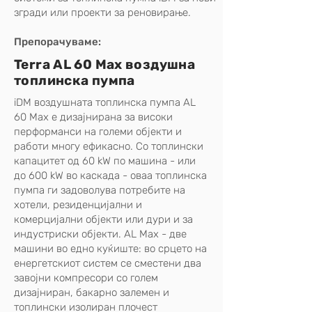
згради или проекти за реновирање.
Препорачуваме:
Terra AL 60 Max воздушна
топлинска пумпа
iDM воздушната топлинска пумпа AL
60 Max е дизајнирана за високи
перформанси на големи објекти и
работи многу ефикасно. Со топлински
капацитет од 60 kW по машина - или
до 600 kW во каскада - оваа топлинска
пумпа ги задоволува потребите на
хотели, резиденцијални и
комерцијални објекти или дури и за
индустриски објекти. AL Max - две
машини во едно куќиште: во срцето на
енергетскиот систем се сместени два
завојни компресори со голем
дизајниран, бакарно залемен и
топлински изолиран плочест