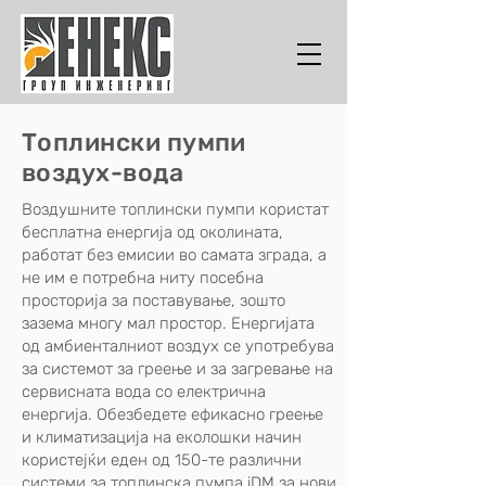
Топлински пумпи
воздух-вода
Воздушните топлински пумпи користат
бесплатна енергија од околината,
работат без емисии во самата зграда, а
не им е потребна ниту посебна
просторија за поставување, зошто
зазема многу мал простор. Енергијата
од амбиенталниот воздух се употребува
за системот за греење и за загревање на
сервисната вода со електрична
енергија. Обезбедете ефикасно греење
и климатизација на еколошки начин
користејќи еден од 150-те различни
системи за топлинска пумпа iDM за нови