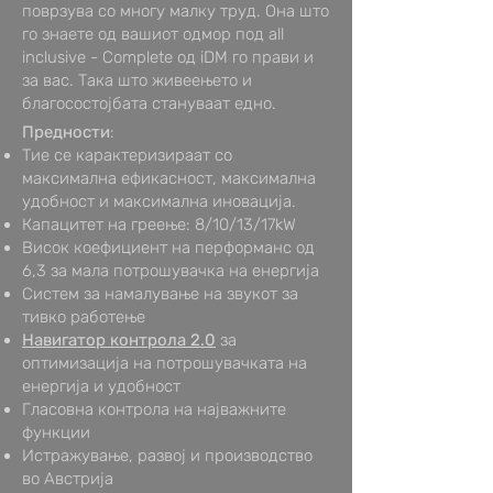
поврзува со многу малку труд. Она што
го знаете од вашиот одмор под all
inclusive - Complete од iDM го прави и
за вас. Така што живеењето и
благосостојбата стануваат едно.
Предности
:
Тие се карактеризираат со
максимална ефикасност, максимална
удобност и максимална иновација.
Капацитет на греење: 8/10/13/17kW
Висок коефициент на перформанс од
6,3 за мала потрошувачка на енергија
Систем за намалување на звукот за
тивко работење
Навигатор контрола 2.0
за
оптимизација на потрошувачката на
енергија и удобност
Гласовна контрола на најважните
функции
Истражување, развој и производство
во Австрија