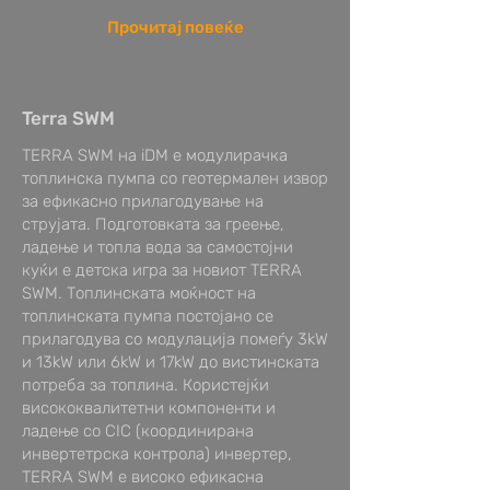
Прочитај повеќе
Terra SWM
TERRA SWM на iDM е модулирачка
топлинска пумпа со геотермален извор
за ефикасно прилагодување на
струјата. Подготовката за греење,
ладење и топла вода за самостојни
куќи е детска игра за новиот TERRA
SWM. Топлинската моќност на
топлинската пумпа постојано се
прилагодува со модулација помеѓу 3kW
и 13kW или 6kW и 17kW до вистинската
потреба за топлина. Користејќи
висококвалитетни компоненти и
ладење со CIC (координирана
инвертетрска контрола) инвертер,
TERRA SWM е високо ефикасна