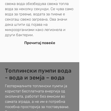
свежа вода обезбедува свежа топла
вода за неколку секунди. Се чува само
вода за греење, водата за пиење е
секогаш свежо загреана. Ова значи
дека штити од појава на
микроорганизми како легионела и
други бактерии.
Прочитај повеќе
Топлински пумпи вода
- вода и земја – вода
Геотермалните топлински пумпи ја
користат бесплатната енергија од
околината, работат без емисии во
самата зграда, а не им е потребна
посебна просторија за поставување.