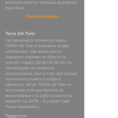
високите почетни трошоци за длабока
бушотина.
Прочитај повеќе
Terra SW Twin
Геотермалната топлинска пумпа
TERRA SW Twin е опремена со два
компресори. Ова значи дека е
совршено опремен за објекти со
моќност помеѓу 20/26/35/42 kW. Се
прилагодува на тековната
потрошувачка, при што во овој процес
топлинската пумпа е особено
ефикасна. Затоа, TERRA SW Twin ги
исполнува сите критериуми за
финансирање и ја доби ознаката за
квалитет од EHPA – European Heat
Pump Associations.
Предности
: