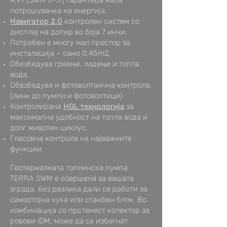
4,97 (SWM 6-17) гарантира мала
потрошувачка на енергија,
Навигатор 2.0
контролен систем со
дисплеј на допир во боја 7 инчи,
Потребен е многу мал простор за
инсталација – само 0,45m2,
Обезбедува греење, ладење и топла
вода,
Обезбедува и фотоволтаична контрола,
(линк до пумпи и фотоволтици)
Контролирана
HGL технологија
за
максимална удобност на топла вода и
долг животен циклус,
Гласовна контрола на најважните
функции.
Геотермалната топлинска пумпа
TERRA SWM е совршена за вашата
зграда, без разлика дали се работи за
самостојна куќа или станбен блок. Во
комбинација со прстенест колектор за
ровови iDM, може да се избегнат