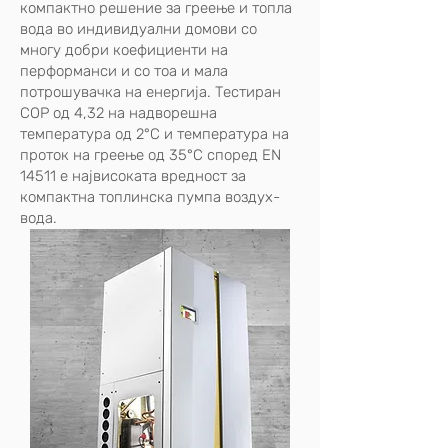
компактно решение за греење и топла
вода во индивидуални домови со
многу добри коефициенти на
перформанси и со тоа и мала
потрошувачка на енергија. Тестиран
COP од 4,32 на надворешна
температура од 2°C и температура на
проток на греење од 35°C според EN
14511 е највисоката вредност за
компактна топлинска пумпа воздух-
вода.