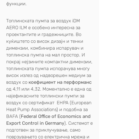
функции.
Топлинската пумпа за воздух iDM
AERO ILM е особено интересна за
проектантите и градежниците. Во
куќиштето со висок дизајн и тенки
димензии, комбинира испарувач и
топлинска пумпа на мал простор. И
покрај нејзините компактни димензии,
топлинската пумпа испорачува многу
висок излез од надворешен медиум за
воздух со
коефициент на перформанс
од 4,11 или 4,32. Моментално е една од
најефикасните топлински пумпи за
воздух со сертификат EHPA (European
Heat Pump Associations) и подобна за
BAFA (
Federal Office of Economics and
Export Control in Germany
). Системот е
подготвен за приклучување, само
поврзувањето со електрична мрежа и