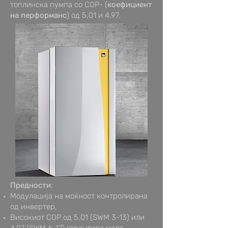
топлинска пумпа со COP- (
коефициент
на перформанс
) од 5,01 и 4.97.
Предности
:
Модулација на моќност контролирана
од инвертер,
Високиот COP од 5,01 (SWM 3-13) или