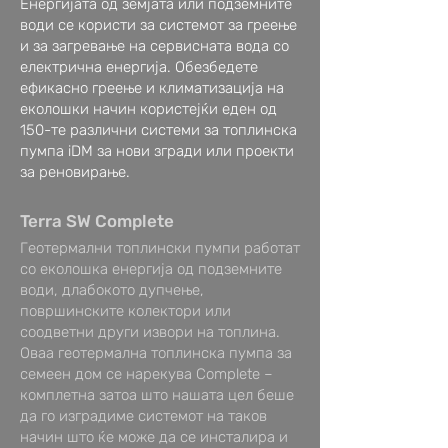
Енергијата од земјата или подземните
води се користи за системот за греење
и за загревање на сервисната вода со
електрична енергија. Обезбедете
ефикасно греење и климатизација на
еколошки начин користејќи еден од
150-те различни системи за топлинска
пумпа iDM за нови згради или проекти
за реновирање.
Terra SW Complete
Геотермални топлински пумпи работат
со еколошка енергија од подземните
води, длабокото дупчење,
површинските колектори или
соодветни други извори на топлина.
Оваа геотермална топлинска пумпа за
семеен дом се нарекува Complete –
комплетна затоа што нашата цел беше
да го изградиме системот на таков
начин што ќе може да се инсталира и