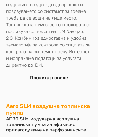
издувниот воздух однадвор, како и
поврзувањето со системот за греење
треба да се врши на лице место.
Топлинската пумпа се контролира и се
поставува со помош на iDM Navigator
2.0. Комбинира едноставна и удобна
технологија за контрола со опцијата за
контрола на системот преку Интернет
и испраќање податоци за услугата
директно до iDM.
Прочитај повеќе
Aero SLM воздушна топлинска
пумпа
AERO SLM модуларна воздушна
топлинска пумпа за ефикасно
прилагодување на перформансите