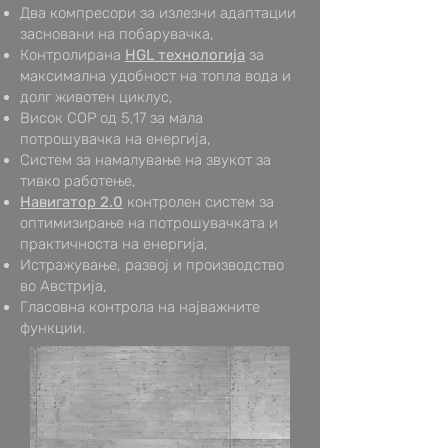
Два компресори за излезни адаптации
засновани на побарувачка,
Контролирана
HGL технологија
за
максимална удобност на топла вода и
долг животен циклус,
Висок COP од 5,17 за мала
потрошувачка на енергија,
Систем за намалување на звукот за
тивко работење,
Навигатор 2.0
контролен систем за
оптимизирање на потрошувачката и
практичноста на енергија,
Истражување, развој и производство
во Австрија,
Гласовна контрола на најважните
функции.