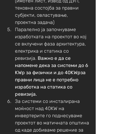
(имотен лист, извод од ДУП, 
тековна состојба за правни 
субјекти, овластување, 
проектна задача)
Паралелно ја започнуваме 
изработката на проектот во кој 
се вклучени фаза архитектура, 
електрика и статика со 
ревизија. 
Важно е да се 
напомене дека за системи до 6 
KWp за физички и до 40KWpза 
правни лица не е потребно 
изработка на статика со 
ревизија. 
За системи со инсталирана 
моќност над 40KW на 
инвертерите го поднесуваме 
проектот во матичната општина 
од каде добиваме решение за 