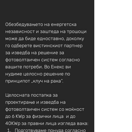
Обезбедувањето на енергетска 
независност и заштеда на трошоци 
може да биде едноставно, доколку 
го одберете вистинскиот партнер 
за изведба на решение за 
фотоволтаичен систем согласно 
вашите потреби. Во Енекс ви 
нудиме целосно решение по 
принципот „клуч на рака“. 
Целосната постапка за 
проектирање и изведба на 
фотоволтаичен систем со моќност 
до 6 KWp за физички лица  и до 
40KWp за правни лица изгледа вака:
Подготвуваме понуда согласно 