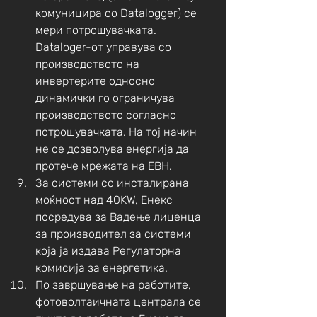
комуницира со Datalogger) се 
мери потрошувачката. 
Dataloger-от управува со 
производството на 
инвертерите односно 
динамички го ограничува 
производството согласно 
потрошувачката. На тој начин 
не се дозволува енергија да 
протече мрежата на ЕВН.
За системи со инсталирана 
моќност над 40KW, Енекс 
посредува за Вадење лиценца 
за производител за системи 
која ја издава Регулаторна 
комисија за енергетика. 
По завршување на работите, 
фотоволтаичната централа се 