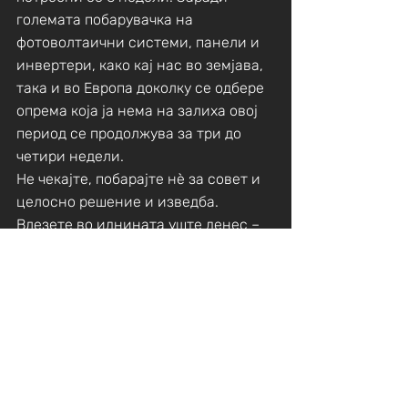
големата побарувачка на 
фотоволтаични системи, панели и 
инвертери, како кај нас во земјава, 
така и во Европа доколку се одбере 
опрема која ја нема на залиха овој 
период се продолжува за три до 
четири недели.
Не чекајте, побарајте нѐ за совет и 
целосно решение и изведба. 
Влезете во иднината уште денес – 
contact@eneks.mk
Фотографиите се од изведбата на 
објекти на Енекс Гроуп 
Инженеринг. 
Придобивките од користењето на 
фотоволтаични системи се бројни: 
добивате независност од 
енергетскиот систем, ги 