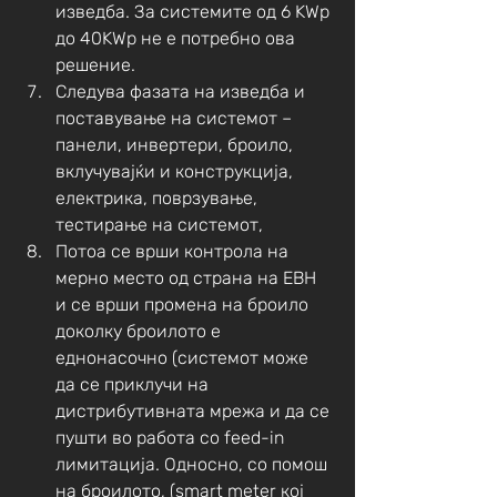
изведба. За системите од 6 KWp 
до 40KWp не е потребно ова 
решение. 
Следува фазата на изведба и 
поставување на системот – 
панели, инвертери, броило, 
вклучувајќи и конструкција, 
електрика, поврзување, 
тестирање на системот, 
Потоа се врши контрола на 
мерно место од страна на ЕВН 
и се врши промена на броило 
доколку броилото е 
еднонасочно (системот може 
да се приклучи на 
дистрибутивната мрежа и да се 
пушти во работа со feed-in 
лимитација. Односно, со помош 
на броилото, (smart meter кој 