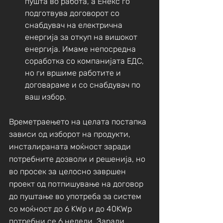
пушта во работа, а Енекс го 
подготвува договорот со 
снабдувач на електрична 
енергија за откуп на вишокот 
енергија. Имаме непосредна 
соработка со компанијата ЕДС, 
но ги вршиме работите и 
договараме и со снабдувач по 
ваш избор. 
Времетраењето на целата постапка 
зависи од изборот на продукти, 
инсталираната моќност заради 
потребните дозволи и решенија, но 
во просек за целосно завршен 
проект од потпишување на договор 
до пуштање во употреба за систем 
со моќност до 6 KWp и до 40KWp 
потребни се 6 недели. Заради 