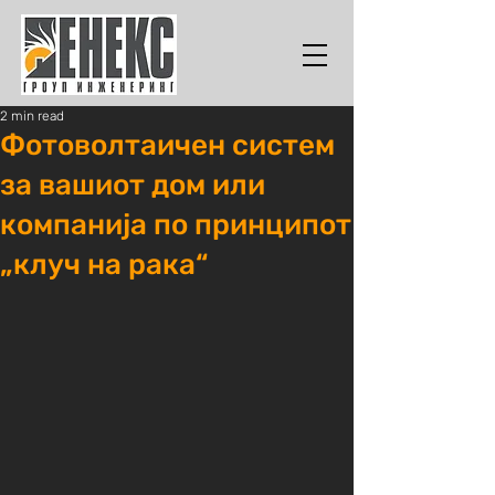
2 min read
Фотоволтаичен систем
за вашиот дом или
компанија по принципот
„клуч на рака“